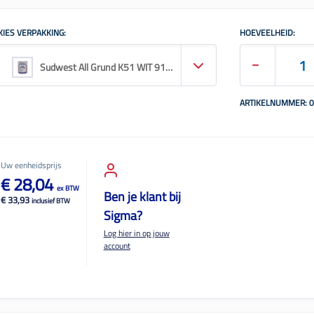
KIES VERPAKKING:
HOEVEELHEID:
Sudwest All Grund K51 WIT 9110 0.75L
ARTIKELNUMMER: 
Uw eenheidsprijs
€ 28,04
ex BTW
Ben je klant bij
€ 33,93
inclusief BTW
Sigma?
Log hier in op jouw
account