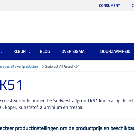
CONSUMENT
C
KLEUR
BLOG
OVER SIGMA
DUURZAAMHEID
e specialty verfproducten
Sudwest All Grund K51
 K51
 roestwerende primer. De Sudwest allgrund k51 kan o.a. op de vo
al, koper, kunststof, aluminium en trespa.
ecteer productinstellingen om de productprijs en beschikbaa