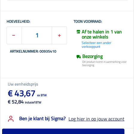
HOEVEELHEID:
TOON VOORRAAD:
Af te halen in 1 van
onze winkels
Selecteer een ander
verkooppunt
ARTIKELNUMMER: 00935410
Bezorging
Dit product komt in aanmerking voor
bezorging
Uw eenheidsprijs
€ 43,67
ex BTW
€ 52,84
inclusief BTW
Ben je klant bij Sigma?
Log hier in op jouw account