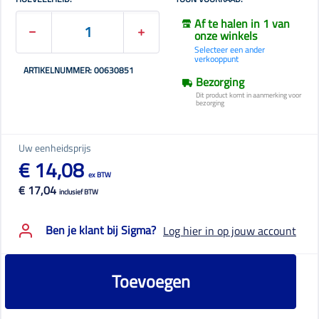
Af te halen in 1 van
onze winkels
Selecteer een ander
verkooppunt
ARTIKELNUMMER: 00630851
Bezorging
Dit product komt in aanmerking voor
bezorging
Uw eenheidsprijs
€ 14,08
ex BTW
€ 17,04
inclusief BTW
Ben je klant bij Sigma?
Log hier in op jouw account
Toevoegen