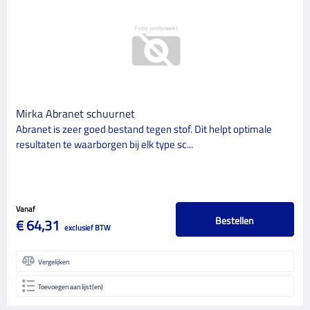
MERK
Mirka
7
ProGold
5
Rupes
1
SIA
Mirka Abranet schuurnet
4
Abranet is zeer goed bestand tegen stof. Dit helpt optimale
CATEGORIE
resultaten te waarborgen bij elk type sc...
17
Schildersbenodigdheden
GLANSGRAAD
Vanaf
Bestellen
€ 64,31
exclusief BTW
Vergelijken
Toevoegen aan lijst(en)