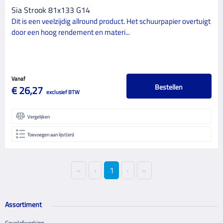
Sia Strook 81x133 G14
Dit is een veelzijdig allround product. Het schuurpapier overtuigt
door een hoog rendement en materi...
Vanaf
Bestellen
€ 26,27
exclusief BTW
Vergelijken
Toevoegen aan lijst(en)
«
‹
1
›
»
Assortiment
Gevelafwerking