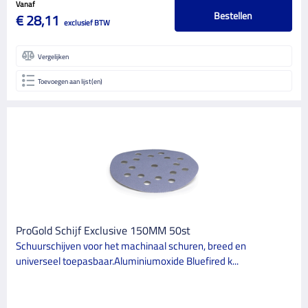
Vanaf
Bestellen
€ 28,11
exclusief BTW
Vergelijken
Toevoegen aan lijst(en)
ProGold Schijf Exclusive 150MM 50st
Schuurschijven voor het machinaal schuren, breed en
universeel toepasbaar.Aluminiumoxide Bluefired k...