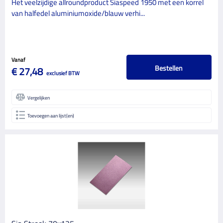
Het veelzijdige allroundproduct Siaspeed 1950 met een korrel
van halfedel aluminiumoxide/blauw verhi...
Vanaf
Bestellen
€ 27,48
exclusief BTW
Vergelijken
Toevoegen aan lijst(en)