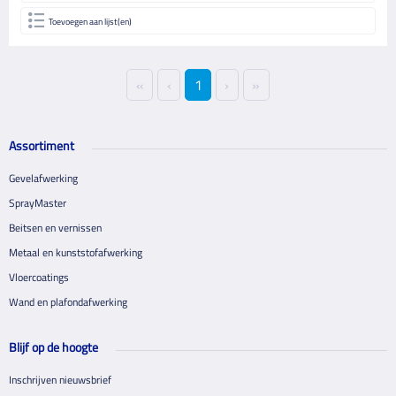
Toevoegen aan lijst(en)
«
‹
1
›
»
Assortiment
Gevelafwerking
SprayMaster
Beitsen en vernissen
Metaal en kunststofafwerking
Vloercoatings
Wand en plafondafwerking
Blijf op de hoogte
Inschrijven nieuwsbrief