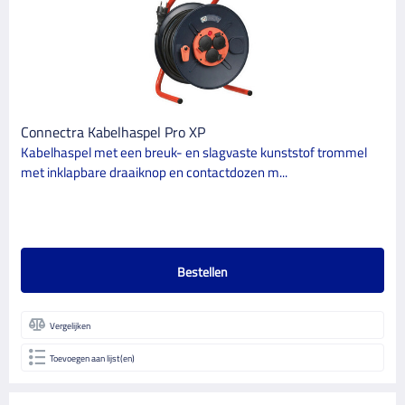
Connectra
1
Eurolux
2
Vetec
2
Connectra Kabelhaspel Pro XP
CATEGORIE
Kabelhaspel met een breuk- en slagvaste kunststof trommel
5
met inklapbare draaiknop en contactdozen m...
Schildersbenodigdheden
GLANSGRAAD
Bestellen
Vergelijken
Toevoegen aan lijst(en)