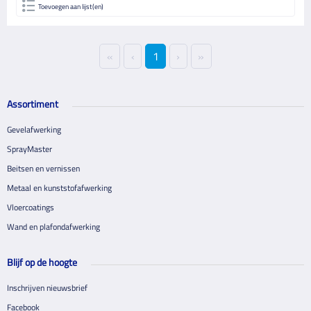
Toevoegen aan lijst(en)
«
‹
1
›
»
Assortiment
Gevelafwerking
SprayMaster
Beitsen en vernissen
Metaal en kunststofafwerking
Vloercoatings
Wand en plafondafwerking
Blijf op de hoogte
Inschrijven nieuwsbrief
Facebook