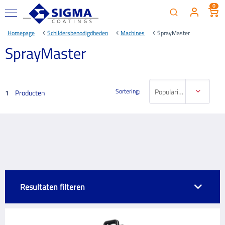
0
Homepage
Schildersbenodigdheden
Machines
SprayMaster
SprayMaster
Sortering:
Populariteit
Producten
1
Resultaten filteren
MERK