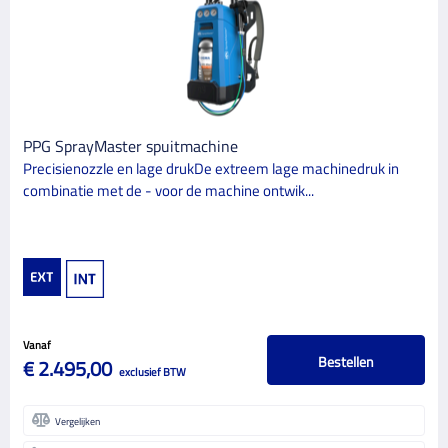
PPG
1
CATEGORIE
1
Schildersbenodigdheden
PPG SprayMaster spuitmachine
BINNEN/BUITEN
Precisienozzle en lage drukDe extreem lage machinedruk in
combinatie met de - voor de machine ontwik...
Binnen
1
Buiten
1
GLANSGRAAD
Vanaf
Bestellen
€ 2.495,00
exclusief BTW
Vergelijken