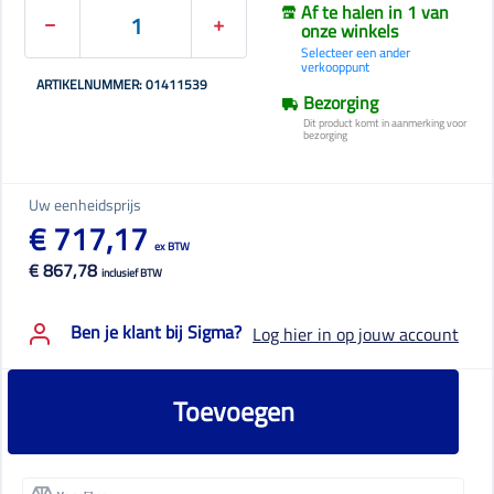
Af te halen in 1 van
onze winkels
Selecteer een ander
verkooppunt
ARTIKELNUMMER: 01411539
Bezorging
Dit product komt in aanmerking voor
bezorging
Uw eenheidsprijs
€ 717,17
ex BTW
€ 867,78
inclusief BTW
Ben je klant bij Sigma?
Log hier in op jouw account
Toevoegen