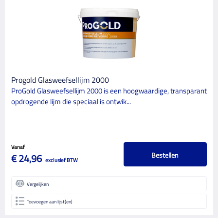
MERK
ProGold
1
CATEGORIE
1
Schildersbenodigdheden
Progold Glasweefsellijm 2000
GLANSGRAAD
ProGold Glasweefsellijm 2000 is een hoogwaardige, transparant
opdrogende lijm die speciaal is ontwik...
Vanaf
Bestellen
€ 24,96
exclusief BTW
Vergelijken
Toevoegen aan lijst(en)