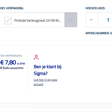
KIES VERPAKKING:
HOEVEELHEID:
ProGold Verlengsteel 2X1M Metaal
ARTIKELNUMMER: 
Uw eenheidsprijs
€ 7,80
ex BTW
Ben je klant bij
€ 9,44
inclusief BTW
Sigma?
Log hier in op jouw
account