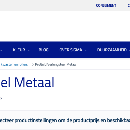
CONSUMENT
C
KLEUR
BLOG
OVER SIGMA
DUURZAAMHEID
 kwasten en rollers
ProGold Verlengsteel Metaal
el Metaal
s.
ecteer productinstellingen om de productprijs en beschikbaa