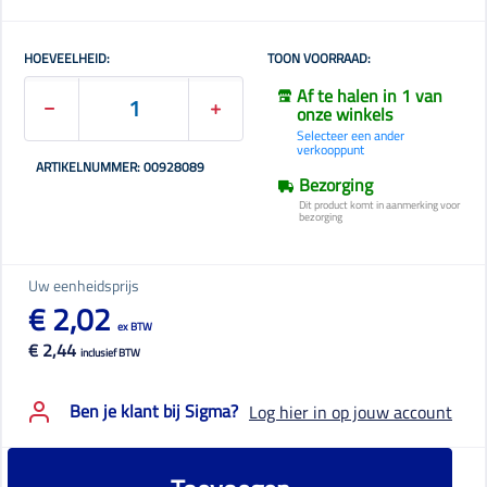
HOEVEELHEID:
TOON VOORRAAD:
Af te halen in 1 van
onze winkels
Selecteer een ander
verkooppunt
ARTIKELNUMMER: 00928089
Bezorging
Dit product komt in aanmerking voor
bezorging
Uw eenheidsprijs
€ 2,02
ex BTW
€ 2,44
inclusief BTW
Ben je klant bij Sigma?
Log hier in op jouw account