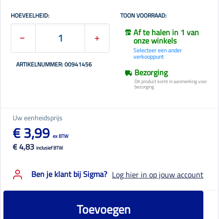
HOEVEELHEID:
TOON VOORRAAD:
Af te halen in 1 van
onze winkels
Selecteer een ander
verkooppunt
ARTIKELNUMMER: 00941456
Bezorging
Dit product komt in aanmerking voor
bezorging
Uw eenheidsprijs
€ 3,99
ex BTW
€ 4,83
inclusief BTW
Ben je klant bij Sigma?
Log hier in op jouw account
Toevoegen