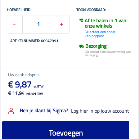
HOEVEELHEID:
TOON VOORRAAD:
Af te halen in 1 van
onze winkels
Selecteer een ander
verkooppunt
ARTIKELNUMMER: 00947991
Bezorging
Dit product komt in aanmerking voor
bezorging
Uw eenheidsprijs
€ 9,87
ex BTW
€ 11,94
inclusief BTW
Ben je klant bij Sigma?
Log hier in op jouw account
Toevoegen