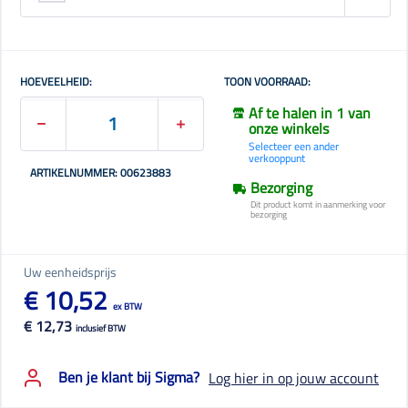
HOEVEELHEID:
TOON VOORRAAD:
Af te halen in 1 van
onze winkels
Selecteer een ander
verkooppunt
ARTIKELNUMMER: 00623883
Bezorging
Dit product komt in aanmerking voor
bezorging
Uw eenheidsprijs
€ 10,52
ex BTW
€ 12,73
inclusief BTW
Ben je klant bij Sigma?
Log hier in op jouw account