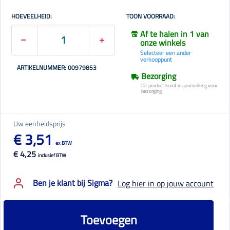
HOEVEELHEID:
TOON VOORRAAD:
Af te halen in 1 van
onze winkels
Selecteer een ander
verkooppunt
ARTIKELNUMMER: 00979853
Bezorging
Dit product komt in aanmerking voor
bezorging
Uw eenheidsprijs
€ 3,51
ex BTW
€ 4,25
inclusief BTW
Ben je klant bij Sigma?
Log hier in op jouw account
Toevoegen