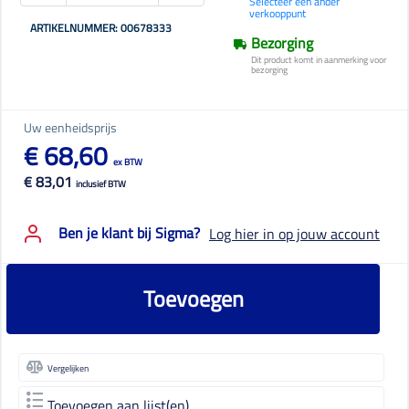
Selecteer een ander
verkooppunt
ARTIKELNUMMER: 00678333
Bezorging
Dit product komt in aanmerking voor
bezorging
Uw eenheidsprijs
€ 68,60
ex BTW
€ 83,01
inclusief BTW
Ben je klant bij Sigma?
Log hier in op jouw account
Toevoegen
Vergelijken
Toevoegen aan lijst(en)