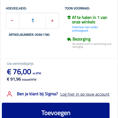
HOEVEELHEID:
TOON VOORRAAD:
Af te halen in 1 van
onze winkels
Selecteer een ander
verkooppunt
ARTIKELNUMMER: 00961780
Bezorging
Dit product komt in aanmerking voor
bezorging
Uw eenheidsprijs
€ 76,00
ex BTW
€ 91,96
inclusief BTW
Ben je klant bij Sigma?
Log hier in op jouw account
Toevoegen