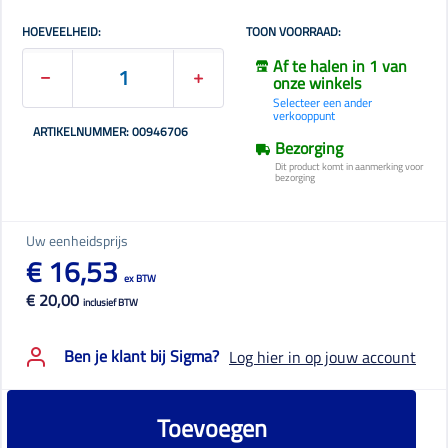
HOEVEELHEID:
TOON VOORRAAD:
Af te halen in 1 van
onze winkels
Selecteer een ander
verkooppunt
ARTIKELNUMMER: 00946706
Bezorging
Dit product komt in aanmerking voor
bezorging
Uw eenheidsprijs
€ 16,53
ex BTW
€ 20,00
inclusief BTW
Ben je klant bij Sigma?
Log hier in op jouw account
Toevoegen