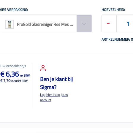
KIES VERPAKKING:
HOEVEELHEID:
ProGold Glasreiniger Res Mes Smal 10X 401010
ARTIKELNUMMER: 
Uw eenheidsprijs
€ 6,36
ex BTW
Ben je klant bij
€ 7,70
inclusief BTW
Sigma?
Log hier in op jouw
account