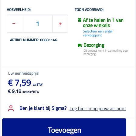
HOEVEELHEID:
TOON VOORRAAD:
Af te halen in 1 van
onze winkels
Selecteer een ander
verkooppunt
ARTIKELNUMMER: 00881146
Bezorging
Dit product komt in aanmerking voor
bezorging
Uw eenheidsprijs
€ 7,59
ex BTW
€ 9,18
inclusief BTW
Ben je klant bij Sigma?
Log hier in op jouw account
Toevoegen