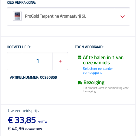
KIES VERPAKKING:
ProGold Terpentine Aromaatvrij 5L
HOEVEELHEID:
TOON VOORRAAD:
Af te halen in 1 van
onze winkels
Selecteer een ander
verkooppunt
ARTIKELNUMMER: 00930859
Bezorging
Dit product komt in aanmerking voor
bezorging
Uw eenheidsprijs
€ 33,85
ex BTW
€ 40,96
inclusief BTW