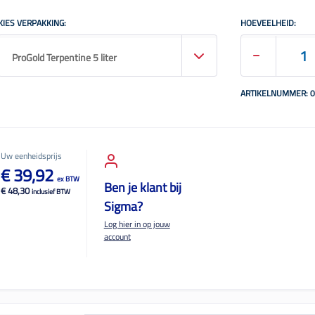
KIES VERPAKKING:
HOEVEELHEID:
ProGold Terpentine 5 liter
ARTIKELNUMMER: 
Uw eenheidsprijs
€ 39,92
ex BTW
Ben je klant bij
€ 48,30
inclusief BTW
Sigma?
Log hier in op jouw
account