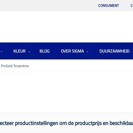
CONSUMENT
C
KLEUR
BLOG
OVER SIGMA
DUURZAAMHEID
ProGold Terpentine
e
ecteer productinstellingen om de productprijs en beschikbaa