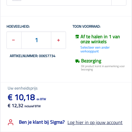
HOEVEELHEID:
TOON VOORRAAD:
Af te halen in 1 van
onze winkels
Selecteer een ander
verkooppunt
ARTIKELNUMMER: 00657734
Bezorging
Dit product komt in aanmerking voor
bezorging
Uw eenheidsprijs
€ 10,18
ex BTW
€ 12,32
inclusief BTW
Ben je klant bij Sigma?
Log hier in op jouw account