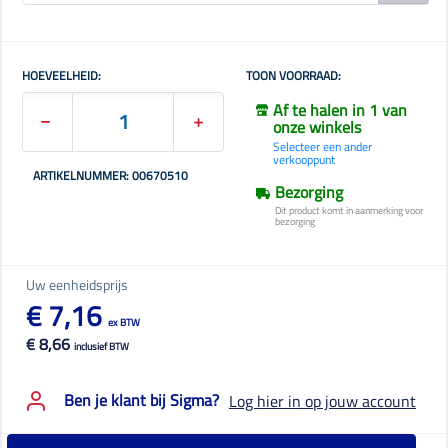
HOEVEELHEID:
TOON VOORRAAD:
Af te halen in 1 van
onze winkels
Selecteer een ander
verkooppunt
ARTIKELNUMMER: 00670510
Bezorging
Dit product komt in aanmerking voor
bezorging
Uw eenheidsprijs
€ 7,16
ex BTW
€ 8,66
inclusief BTW
Ben je klant bij Sigma?
Log hier in op jouw account