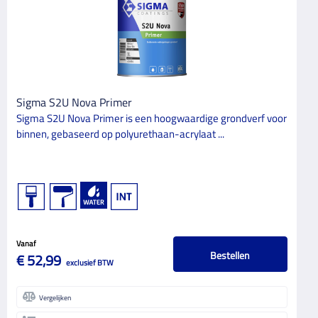
Spuitkwaliteit
4
Verspuitbaar
4
KEURMERKEN
Sigma S2U Nova Primer
DROOGTIJD
Sigma S2U Nova Primer is een hoogwaardige grondverf voor
binnen, gebaseerd op polyurethaan-acrylaat ...
OVERSCHILDERBAAR NA (IN UREN)
12
1
3
1
6
1
Vanaf
VLOERBELASTING
Bestellen
€ 52,99
exclusief BTW
Vergelijken