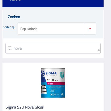
Zoeken
CATEGORIE
1
Schildersbenodigdheden
Sortering:
Populariteit
15
Verf
MERK
X
Altrex
1
Sigma Coatings
15
HIERARCHICALCATEGORIES
BINNEN/BUITEN
Binnen
11
Buiten
4
Sigma S2U Nova Gloss