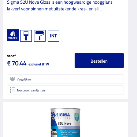
Sigma S2U Nova Gloss is een hoogwaardige hoogglans
GLANSGRAAD
lakverf voor binnen met uitstekende kras- en slij...
Eiglans
1
Halfglans
1
Hoogglans
3
Mat
4
Vanaf
Bestellen
€ 70,44
Zijdeglans
6
exclusief BTW
ONDERHOUDSINTERVAL
Vergelijken
6 jaar
2
Toevoegen aan lijst(en)
VERF TYPE
Grondverf
4
Lakverf
10