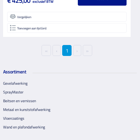
€ 425,00
exclusief BTW
Vergelijken
Toevoegen aan lijst(en)
«
‹
1
›
»
Assortiment
Gevelafwerking
SprayMaster
Beitsen en vernissen
Metaal en kunststofafwerking
Vloercoatings
Wand en plafondafwerking