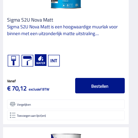
VERF TYPE BASIS
Oplosmiddelhoudend
4
Sigma S2U Nova Matt
Watergedragen
11
Sigma S2U Nova Matt is een hoogwaardige muurlak voor
binnen met een uitzonderlijk matte uitstraling....
APPLICATIEMETHODE
Kwast
10
Roller
10
Spuit
6
Vanaf
Bestellen
SPECIALE KENMERKEN
€ 70,12
exclusief BTW
4 seizoenen kwaliteit
4
Vergelijken
Anti slip
1
Toevoegen aan lijst(en)
Huidvetresistent
8
Snelle droging
10