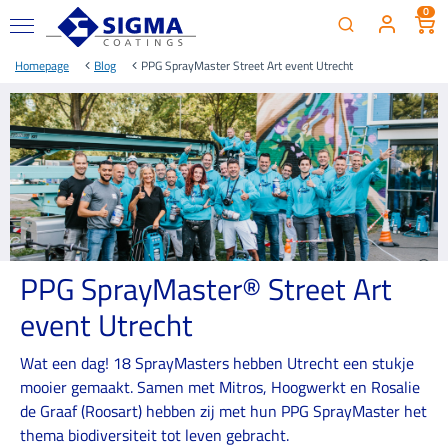
0
Homepage
Blog
PPG SprayMaster Street Art event Utrecht
PPG SprayMaster® Street Art
event Utrecht
Wat een dag! 18 SprayMasters hebben Utrecht een stukje
mooier gemaakt. Samen met Mitros, Hoogwerkt en Rosalie
de Graaf (Roosart) hebben zij met hun PPG SprayMaster het
thema biodiversiteit tot leven gebracht.