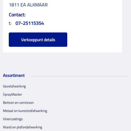
1811 EA ALKMAAR
Contact:
t:
07-25115354
Verkooppunt details
Assortiment
Gevelafwerking
SprayMaster
Beitsen en vernissen
Metaal en kunststofafwerking
Vloercoatings
Wand en plafondafwerking