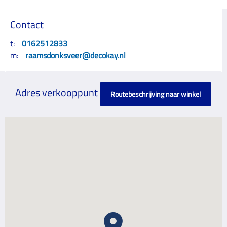
Contact
t:
0162512833
m:
raamsdonksveer@decokay.nl
Adres verkooppunt
Routebeschrijving naar winkel