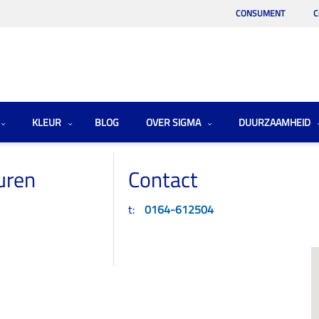
CONSUMENT
C
KLEUR
BLOG
OVER SIGMA
DUURZAAMHEID
uren
Contact
t:
0164-612504