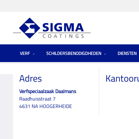
VERF
SCHILDERSBENODIGDHEDEN
DIENSTEN
Homepage
Winkels
Netherlands (the)
Verfspeciaalzaak Daalmans
Adres
Kantoor
Verfspeciaalzaak Daalmans
Raadhuisstraat 7
Verfspeciaalzaak
4631 NA HOOGERHEIDE
Daalmans