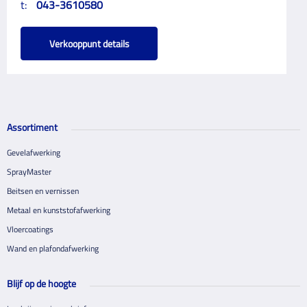
t:
043-3610580
Verkooppunt details
Assortiment
Gevelafwerking
SprayMaster
Beitsen en vernissen
Metaal en kunststofafwerking
Vloercoatings
Wand en plafondafwerking
Blijf op de hoogte