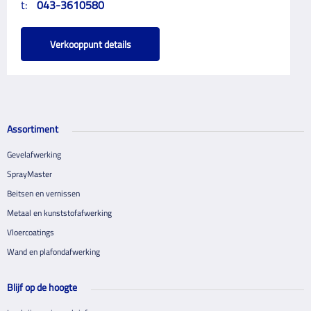
t:
043-3610580
Verkooppunt details
Assortiment
Gevelafwerking
SprayMaster
Beitsen en vernissen
Metaal en kunststofafwerking
Vloercoatings
Wand en plafondafwerking
Blijf op de hoogte