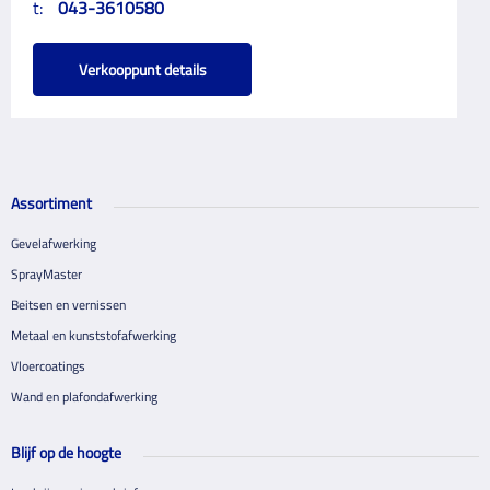
t:
043-3610580
Verkooppunt details
Assortiment
Gevelafwerking
SprayMaster
Beitsen en vernissen
Metaal en kunststofafwerking
Vloercoatings
Wand en plafondafwerking
Blijf op de hoogte