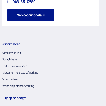
t:
043-3610580
Verkooppunt details
Assortiment
Gevelafwerking
SprayMaster
Beitsen en vernissen
Metaal en kunststofafwerking
Vloercoatings
Wand en plafondafwerking
Blijf op de hoogte