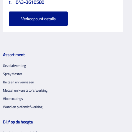
t:
043-3610580
Verkooppunt details
Assortiment
Gevelafwerking
SprayMaster
Beitsen en vernissen
Metaal en kunststofafwerking
Vloercoatings
Wand en plafondafwerking
Blijf op de hoogte