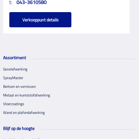
t:
043-3610580
Verkooppunt details
Assortiment
Gevelafwerking
SprayMaster
Beitsen en vernissen
Metaal en kunststofafwerking
Vloercoatings
Wand en plafondafwerking
Blijf op de hoogte