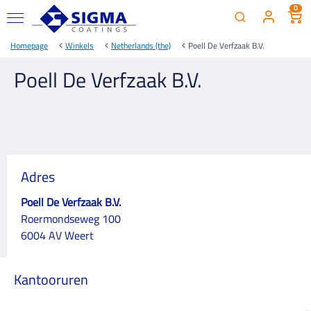
0
Homepage
Winkels
Netherlands (the)
Poell De Verfzaak B.V.
Poell De Verfzaak B.V.
Adres
Poell De Verfzaak B.V.
Roermondseweg 100
6004 AV Weert
Kantooruren