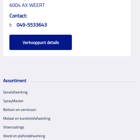
6004 AX WEERT
Contact:
t:
049-5533643
Verkooppunt details
Assortiment
Gevelafwerking
SprayMaster
Beitsen en vernissen
Metaal en kunststofafwerking
Vloercoatings
Wand en plafondafwerking