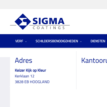
VERF
SCHILDERSBENODIGDHEDEN
DIENSTEN
Homepage
Winkels
Netherlands (the)
Keizer Kijk op Kleur
Adres
Kantoor
Keizer Kijk op Kleur
Kerklaan 12
Keizer Kijk op Kleu
3828 EB HOOGLAND