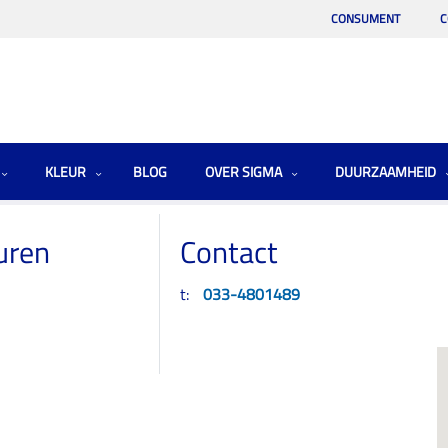
CONSUMENT
C
KLEUR
BLOG
OVER SIGMA
DUURZAAMHEID
uren
Contact
t:
033-4801489
r