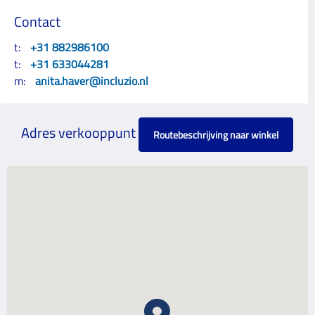
Contact
t:
+31 882986100
t:
+31 633044281
m:
anita.haver@incluzio.nl
Adres verkooppunt
Routebeschrijving naar winkel