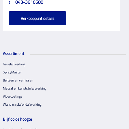
t:
043-3610580
Verkooppunt details
Assortiment
Gevelafwerking
SprayMaster
Beitsen en vernissen
Metaal en kunststofafwerking
Vloercoatings
Wand en plafondafwerking
Blijf op de hoogte