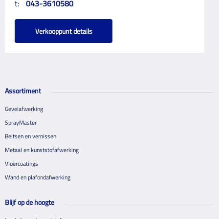
t:
043-3610580
Verkooppunt details
Assortiment
Gevelafwerking
SprayMaster
Beitsen en vernissen
Metaal en kunststofafwerking
Vloercoatings
Wand en plafondafwerking
Blijf op de hoogte