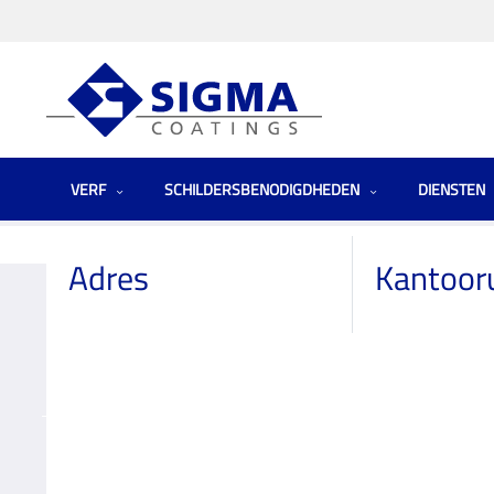
VERF
SCHILDERSBENODIGDHEDEN
DIENSTEN
Homepage
Winkels
Netherlands (the)
Hubo Westland
Adres
Kantoor