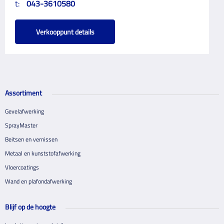
t:
043-3610580
Verkooppunt details
Assortiment
Gevelafwerking
SprayMaster
Beitsen en vernissen
Metaal en kunststofafwerking
Vloercoatings
Wand en plafondafwerking
Blijf op de hoogte