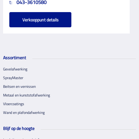
t:
043-3610580
Verkooppunt details
Assortiment
Gevelafwerking
SprayMaster
Beitsen en vernissen
Metaal en kunststofafwerking
Vloercoatings
Wand en plafondafwerking
Blijf op de hoogte