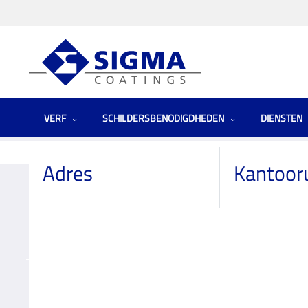
VERF
SCHILDERSBENODIGDHEDEN
DIENSTEN
Homepage
Winkels
Netherlands (the)
Hubo Veen
Adres
Kantoor