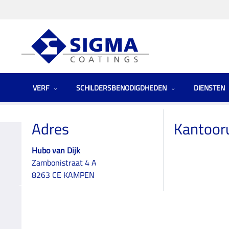
VERF
SCHILDERSBENODIGDHEDEN
DIENSTEN
Homepage
Winkels
Netherlands (the)
Hubo van Dijk
Adres
Kantoor
Hubo van Dijk
Zambonistraat 4 A
Hubo van Dijk
8263 CE KAMPEN