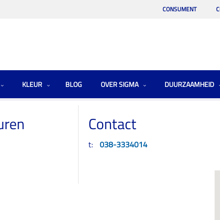
CONSUMENT
C
KLEUR
BLOG
OVER SIGMA
DUURZAAMHEID
uren
Contact
t:
038-3334014