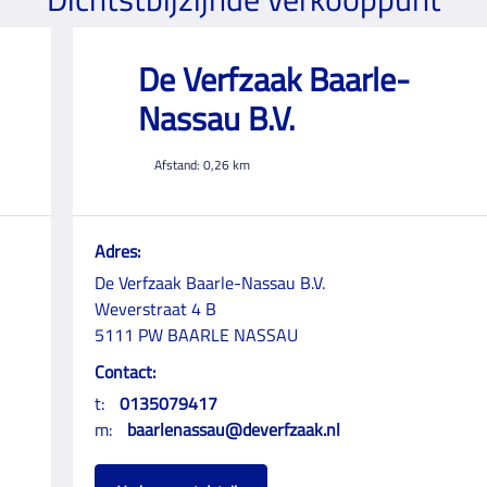
De Verfzaak Baarle-
Nassau B.V.
Afstand:
0,26
km
Adres:
De Verfzaak Baarle-Nassau B.V.
Weverstraat 4 B
5111 PW BAARLE NASSAU
Contact:
t:
0135079417
m:
baarlenassau@deverfzaak.nl