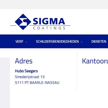
VERF
SCHILDERSBENODIGDHEDEN
DIENSTEN
Homepage
Winkels
Netherlands (the)
Hubo Seegers
Adres
Kantoor
Hubo Seegers
Smederijstraat 13
Hubo Seegers
5111 PT BAARLE-NASSAU