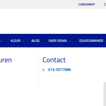
CONSUMENT
C
KLEUR
BLOG
OVER SIGMA
DUURZAAMHEID
uren
Contact
t:
013-5077886