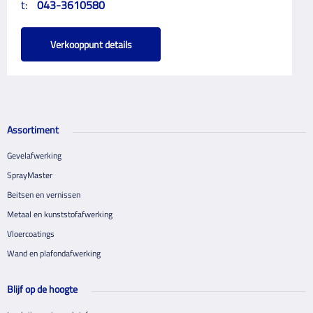
t:
043-3610580
Verkooppunt details
Assortiment
Gevelafwerking
SprayMaster
Beitsen en vernissen
Metaal en kunststofafwerking
Vloercoatings
Wand en plafondafwerking
Blijf op de hoogte