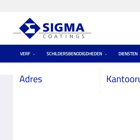
VERF
SCHILDERSBENODIGDHEDEN
DIENSTEN
Homepage
Winkels
Netherlands (the)
Hubo Hedel
Adres
Kantoor