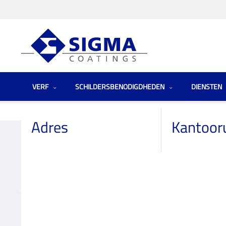
VERF
SCHILDERSBENODIGDHEDEN
DIENSTEN
Homepage
Winkels
Netherlands (the)
Hubo Groenlo
Adres
Kantoor