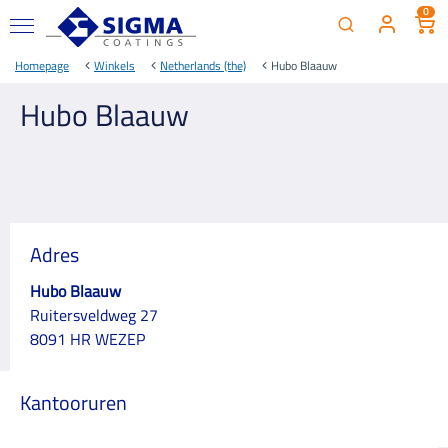
0
Homepage
Winkels
Netherlands (the)
Hubo Blaauw
Hubo Blaauw
Adres
Hubo Blaauw
Ruitersveldweg 27
8091 HR WEZEP
Kantooruren