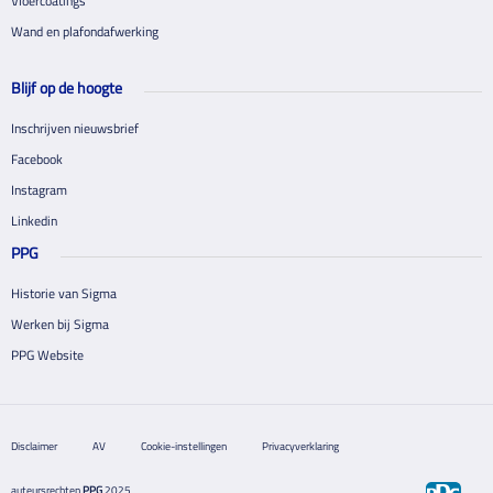
Vloercoatings
Wand en plafondafwerking
Blijf op de hoogte
Inschrijven nieuwsbrief
Facebook
Instagram
Linkedin
PPG
Historie van Sigma
Werken bij Sigma
PPG Website
Disclaimer
AV
Cookie-instellingen
Privacyverklaring
auteursrechten
PPG
2025